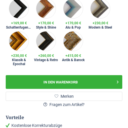
+169,00 €
+170,00 €
+170,00 €
+230,00 €
Schattenfugenrahmen
Style & Shine
Alu & Pop
Modern & Steel
+230,00 €
+260,00 €
+415,00 €
Klassik &
Vintage & Retro
Antik & Barock
Epochal
IN DEN
WARENKORB
Merken
Fragen zum Artikel?
Vorteile
Kostenlose Korrekturabzüge