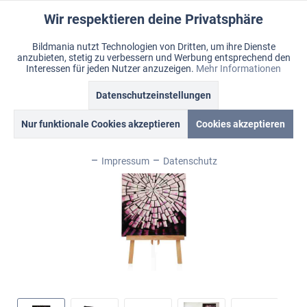
Wir respektieren deine Privatsphäre
Aktiv
Funktionale
Bildmania nutzt Technologien von Dritten, um ihre Dienste
anzubieten, stetig zu verbessern und Werbung entsprechend den
Inaktiv
Marketing
Menü
Interessen für jeden Nutzer anzuzeigen.
Mehr Informationen
Merkzettel
Mein Konto
Warenkorb
Übersicht
Bildmania > Acrylbilder > XL Wandbilder
Datenschutzeinstellungen
Inaktiv
Tracking
Nur funktionale Cookies akzeptieren
Cookies akzeptieren
Inaktiv
Personalisierung
Impressum
Datenschutz
Inaktiv
Service
Inaktiv
Sonstige
Inaktiv
Chat