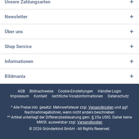
Unsere Zahlungsarten
Newsletter
Über uns
Shop Service
Informationen
Bildmania
AGB
Bildnachweise
Cookie-Einstellungen
Händler-Login
Impressum
Kontakt
rechtliche Vorabinformationen
Datenschutz
* Alle Preise inkl. gesetzl. Mehrwertsteuer zzgl.
Versandkosten
und ggf.
Nachnahmegebühren, wenn nicht anders beschrieben
** Artikel unterliegt der Differenzbesteuerung gem. § 25a UStG. Daher keine
MWSt. ausweisbar zzgl.
Versandkosten
© 2026 Gründerkind GmbH - All Rights Reserved.