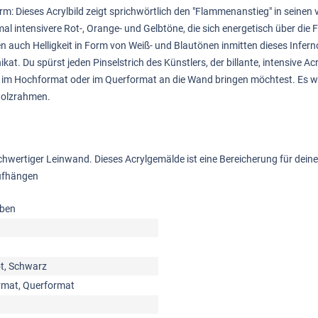
rm: Dieses Acrylbild zeigt sprichwörtlich den "Flammenanstieg" in seine
intensivere Rot-, Orange- und Gelbtöne, die sich energetisch über die Flä
n auch Helligkeit in Form von Weiß- und Blautönen inmitten dieses Infer
kat. Du spürst jeden Pinselstrich des Künstlers, der billante, intensive 
ild im Hochformat oder im Querformat an die Wand bringen möchtest. Es 
 Holzrahmen.
hochwertiger Leinwand. Dieses Acrylgemälde ist eine Bereicherung für de
ufhängen
rben
ot, Schwarz
mat, Querformat