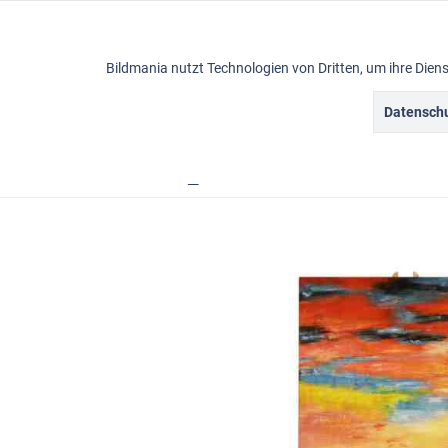
Funktionale
Bildmania nutzt Technologien von Dritten, um ihre Die
Marketing
Datenschu
Ölbilder
Tracking
Übersicht
Acrylbilder
XL Wandbilder
Bildma
Personalisierung
Service
Sonstige
Chat