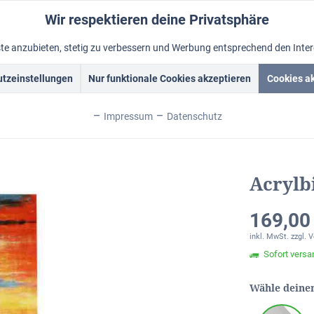
Wir respektieren deine Privatsphäre
nste anzubieten, stetig zu verbessern und Werbung entsprechend den Inte
tzeinstellungen
Nur funktionale Cookies akzeptieren
Cookies a
Acrylbilder
Rahmen
Ölbild vom Foto
Foto malen lass
Impressum
Datenschutz
nia > Acrylbild > Wanbild XL
Acrylb
169,00
inkl. MwSt.
zzgl. 
Sofort versan
Wähle deine