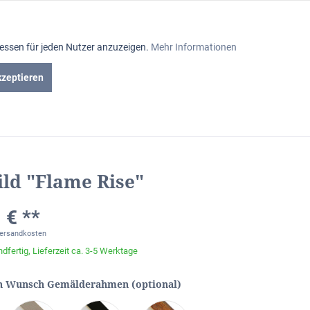
Aktiv
ressen für jeden Nutzer anzuzeigen.
Mehr Informationen
Inaktiv
kzeptieren
en
Gutscheine
Inaktiv
Inaktiv
ild "Flame Rise"
Inaktiv
 € **
Inaktiv
Versandkosten
dfertig, Lieferzeit ca. 3-5 Werktage
Inaktiv
n Wunsch Gemälderahmen (optional)