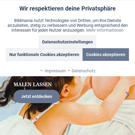
Wir respektieren deine Privatsphäre
Aktiv
Funktionale
Bildmania nutzt Technologien von Dritten, um ihre Dienste
anzubieten, stetig zu verbessern und Werbung entsprechend den
Inaktiv
Marketing
Menü
Interessen für jeden Nutzer anzuzeigen.
Mehr Informationen
Merkzettel
Mein Konto
Warenkorb
Datenschutzeinstellungen
Inaktiv
Tracking
Nur funktionale Cookies akzeptieren
Cookies akzeptieren
Inaktiv
Personalisierung
Momente
Impressum
Datenschutz
Inaktiv
Service
MALEN LASSEN
Jetzt entdecken
Inaktiv
Sonstige
Inaktiv
Chat