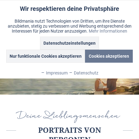
Wir respektieren deine Privatsphäre
Aktiv
Funktionale
Bildmania nutzt Technologien von Dritten, um ihre Dienste
anzubieten, stetig zu verbessern und Werbung entsprechend den
Inaktiv
Marketing
Menü
Interessen für jeden Nutzer anzuzeigen.
Mehr Informationen
Merkzettel
Mein Konto
Warenkorb
Datenschutzeinstellungen
Portrait
Inaktiv
Tracking
Nur funktionale Cookies akzeptieren
Cookies akzeptieren
Inaktiv
Personalisierung
Impressum
Datenschutz
Inaktiv
Service
Inaktiv
Sonstige
Deine Lieblingsmenschen
Inaktiv
Chat
PORTRAITS VON