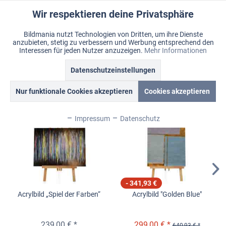
Wir respektieren deine Privatsphäre
Aktiv
Funktionale
Bildmania nutzt Technologien von Dritten, um ihre Dienste
anzubieten, stetig zu verbessern und Werbung entsprechend den
Inaktiv
Marketing
Menü
Interessen für jeden Nutzer anzuzeigen.
Mehr Informationen
Merkzettel
Mein Konto
Warenkorb
Datenschutzeinstellungen
XXL Wandbilder
Inaktiv
Tracking
Nur funktionale Cookies akzeptieren
Cookies akzeptieren
Topseller
Inaktiv
Personalisierung
Impressum
Datenschutz
Inaktiv
Service
Inaktiv
Sonstige
- 341,93 €
Acrylbild „Spiel der Farben“
Acrylbild "Golden Blue"
Inaktiv
Chat
239,00 € *
299,00 € *
640,93 € *