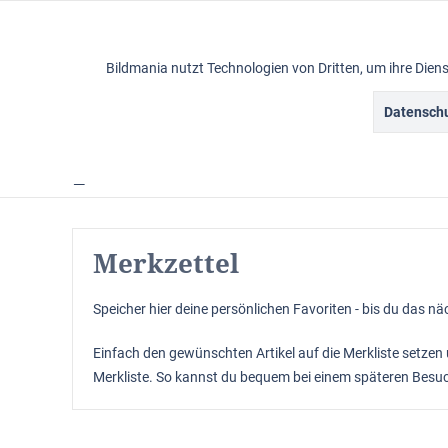
Funktionale
Bildmania nutzt Technologien von Dritten, um ihre Die
Marketing
Datenschu
Ölbilder
Tracking
Merkzettel
Personalisierung
Merkzettel
Service
Speicher hier deine persönlichen Favoriten - bis du das nä
Sonstige
Einfach den gewünschten Artikel auf die Merkliste setzen
Merkliste. So kannst du bequem bei einem späteren Besuc
Chat