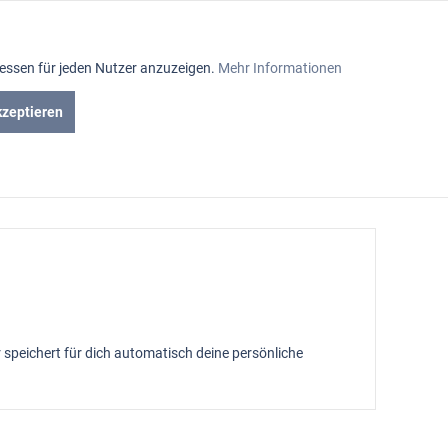
Aktiv
ressen für jeden Nutzer anzuzeigen.
Mehr Informationen
Inaktiv
kzeptieren
en
Gutscheine
Inaktiv
Inaktiv
Inaktiv
Inaktiv
 speichert für dich automatisch deine persönliche
Inaktiv