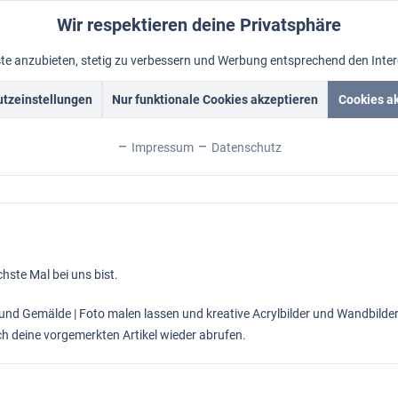
Wir respektieren deine Privatsphäre
nste anzubieten, stetig zu verbessern und Werbung entsprechend den Inte
tzeinstellungen
Nur funktionale Cookies akzeptieren
Cookies a
Acrylbilder
Rahmen
Ölbild vom Foto
Foto malen lass
Impressum
Datenschutz
chste Mal bei uns bist.
 und Gemälde | Foto malen lassen und kreative Acrylbilder und Wandbilder
h deine vorgemerkten Artikel wieder abrufen.