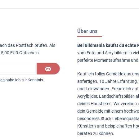
Über uns
nach das Postfach prüfen. Als
Bei Bildmania kaufst du echte
n 5,00 EUR Gutschein
vom Foto
und
Acrylbildern
in vi
perfekte Momentaufnahme und
Kauf‘ ein tolles Gemälde aus un
gen
habe ich zur Kenntnis
anfertigen. 10 Jahre Erfahrung, 
und Leinwänden. Freue dich auf
Acrylbilder
,
Landschaftsbilder
,
a
deines Haustieres
. Wir vereinen
dein Gemälde mit einem hochwe
besonderes Stück Lebensqualitä
Künstlern und beispielhaften hoc
beraten zu können.