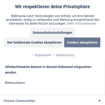
Wir respektieren deine Privatsphäre
Aktiv
Funktionale
Bildmania nutzt Technologien von Dritten, um ihre Dienste
anzubieten, stetig zu verbessern und Werbung entsprechend den
Inaktiv
Marketing
Menü
Interessen für jeden Nutzer anzuzeigen.
Mehr Informationen
Merkzettel
Mein Konto
Warenkorb
Datenschutzeinstellungen
Bildnachweise
Inaktiv
Tracking
Nur funktionale Cookies akzeptieren
Cookies akzeptieren
Bildnachweise
Inaktiv
Personalisierung
Impressum
Datenschutz
Das Urheberrecht der genutzten Fotos bleibt beim Urheber:
Inaktiv
Service
Urheberhinweise können in diesem Dokument eingesehen
werden.
Inaktiv
Sonstige
Bildnachweis
Inaktiv
Chat
Unsere Communitys