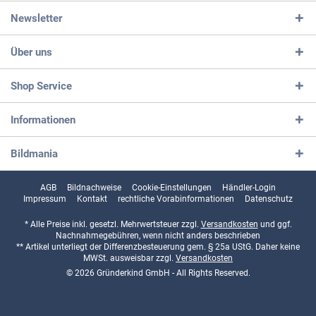
Newsletter
Über uns
Shop Service
Informationen
Bildmania
AGB
Bildnachweise
Cookie-Einstellungen
Händler-Login
Impressum
Kontakt
rechtliche Vorabinformationen
Datenschutz
* Alle Preise inkl. gesetzl. Mehrwertsteuer zzgl.
Versandkosten
und ggf.
Nachnahmegebühren, wenn nicht anders beschrieben
** Artikel unterliegt der Differenzbesteuerung gem. § 25a UStG. Daher keine
MWSt. ausweisbar zzgl.
Versandkosten
© 2026 Gründerkind GmbH - All Rights Reserved.