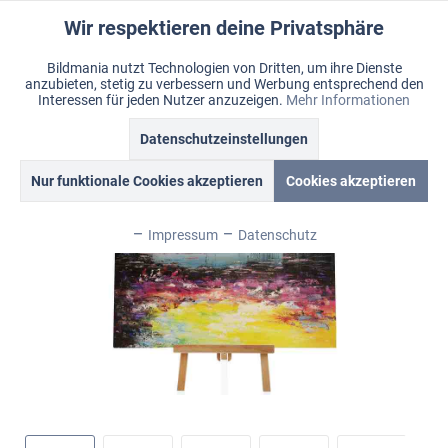
Wir respektieren deine Privatsphäre
Aktiv
Funktionale
Bildmania nutzt Technologien von Dritten, um ihre Dienste
anzubieten, stetig zu verbessern und Werbung entsprechend den
Inaktiv
Marketing
Menü
Interessen für jeden Nutzer anzuzeigen.
Mehr Informationen
Merkzettel
Mein Konto
Warenkorb
Übersicht
Bildmania > Acrylbilder > XXL Wandbilder
Datenschutzeinstellungen
Inaktiv
Tracking
Nur funktionale Cookies akzeptieren
Cookies akzeptieren
Inaktiv
Personalisierung
Impressum
Datenschutz
Inaktiv
Service
Inaktiv
Sonstige
Inaktiv
Chat