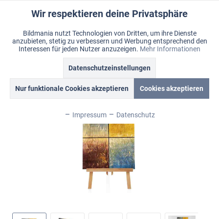
Wir respektieren deine Privatsphäre
Aktiv
Funktionale
Bildmania nutzt Technologien von Dritten, um ihre Dienste
anzubieten, stetig zu verbessern und Werbung entsprechend den
Inaktiv
Marketing
Menü
Interessen für jeden Nutzer anzuzeigen.
Mehr Informationen
Merkzettel
Mein Konto
Warenkorb
Übersicht
Bildmania > Acrylbilder > XL Wandbilder
Datenschutzeinstellungen
Inaktiv
Tracking
Nur funktionale Cookies akzeptieren
Cookies akzeptieren
Inaktiv
Personalisierung
Impressum
Datenschutz
Inaktiv
Service
Inaktiv
Sonstige
Inaktiv
Chat