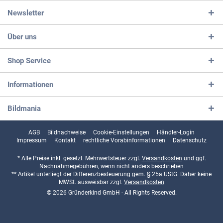
Newsletter
Über uns
Shop Service
Informationen
Bildmania
AGB
Bildnachweise
Cookie-Einstellungen
Händler-Login
Impressum
Kontakt
rechtliche Vorabinformationen
Datenschutz
* Alle Preise inkl. gesetzl. Mehrwertsteuer zzgl.
Versandkosten
und ggf.
Nachnahmegebühren, wenn nicht anders beschrieben
** Artikel unterliegt der Differenzbesteuerung gem. § 25a UStG. Daher keine
MWSt. ausweisbar zzgl.
Versandkosten
© 2026 Gründerkind GmbH - All Rights Reserved.