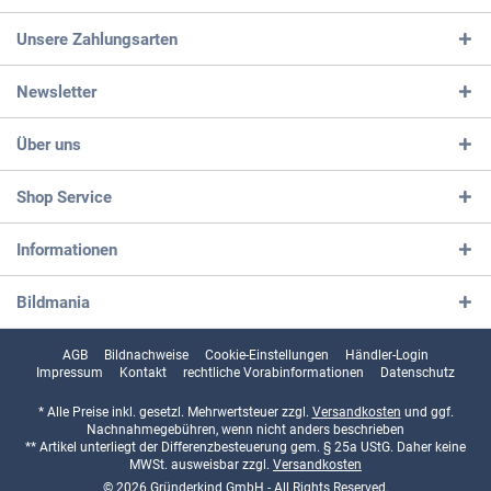
Unsere Zahlungsarten
Newsletter
Über uns
Shop Service
Informationen
Bildmania
AGB
Bildnachweise
Cookie-Einstellungen
Händler-Login
Impressum
Kontakt
rechtliche Vorabinformationen
Datenschutz
* Alle Preise inkl. gesetzl. Mehrwertsteuer zzgl.
Versandkosten
und ggf.
Nachnahmegebühren, wenn nicht anders beschrieben
** Artikel unterliegt der Differenzbesteuerung gem. § 25a UStG. Daher keine
MWSt. ausweisbar zzgl.
Versandkosten
© 2026 Gründerkind GmbH - All Rights Reserved.