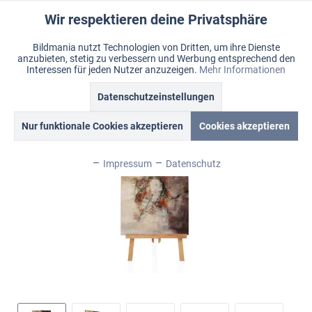
Wir respektieren deine Privatsphäre
Aktiv
Funktionale
Bildmania nutzt Technologien von Dritten, um ihre Dienste
anzubieten, stetig zu verbessern und Werbung entsprechend den
Inaktiv
Marketing
Menü
Interessen für jeden Nutzer anzuzeigen.
Mehr Informationen
Merkzettel
Mein Konto
Warenkorb
Übersicht
Bildmania > Ölbilder > abstrakte Ölbilder
Datenschutzeinstellungen
Inaktiv
Tracking
Nur funktionale Cookies akzeptieren
Cookies akzeptieren
Inaktiv
Personalisierung
Impressum
Datenschutz
Inaktiv
Service
Inaktiv
Sonstige
Inaktiv
Chat