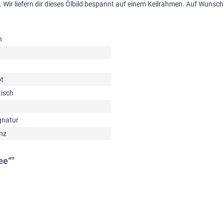
ück. Wir liefern dir dieses Ölbild bespannt auf einem Keilrahmen. Auf Wun
n
ot
isch
gnatur
nz
ee“"