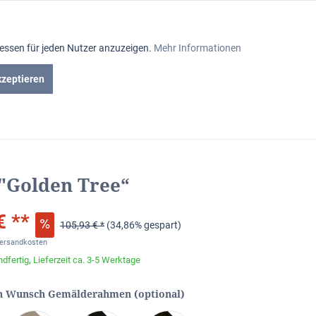
Aktiv
ressen für jeden Nutzer anzuzeigen.
Mehr Informationen
Inaktiv
kzeptieren
en
Gutscheine
Inaktiv
Inaktiv
 "Golden Tree“
Inaktiv
€ **
105,93 € *
(34,86% gespart)
Inaktiv
Versandkosten
dfertig, Lieferzeit ca. 3-5 Werktage
Inaktiv
n Wunsch Gemälderahmen (optional)