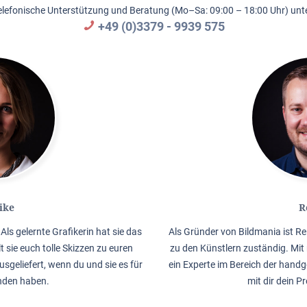
elefonische Unterstützung und Beratung (Mo–Sa: 09:00 – 18:00 Uhr) unte
+49 (0)3379 - 9939 575
ike
R
Als gelernte Grafikerin hat sie das
Als Gründer von Bildmania ist Re
lt sie euch tolle Skizzen zu euren
zu den Künstlern zuständig. Mit 
usgeliefert, wenn du und sie es für
ein Experte im Bereich der handg
nden haben.
mit dir dein P