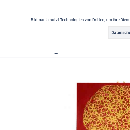
Funktionale
Bildmania nutzt Technologien von Dritten, um ihre Die
Marketing
Datenschu
Ölbilder
Tracking
Übersicht
Ölbilder
abstrakte Ölbilder
Ölbild
Personalisierung
Service
Sonstige
Chat