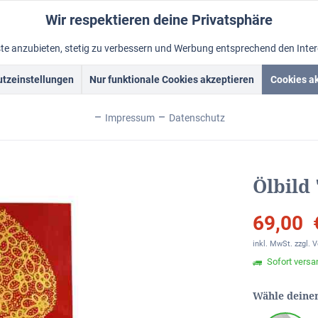
Wir respektieren deine Privatsphäre
nste anzubieten, stetig zu verbessern und Werbung entsprechend den Inte
tzeinstellungen
Nur funktionale Cookies akzeptieren
Cookies a
Acrylbilder
Rahmen
Ölbild vom Foto
Foto malen lass
Impressum
Datenschutz
 "Golden Tree“
Ölbild
69,00 
inkl. MwSt.
zzgl. 
Sofort versan
Wähle deine