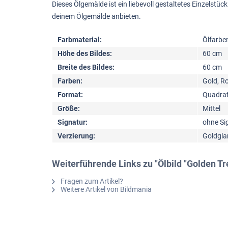
Dieses Ölgemälde ist ein liebevoll gestaltetes Einzelst
deinem Ölgemälde anbieten.
Farbmaterial:
Ölfarbe
Höhe des Bildes:
60 cm
Breite des Bildes:
60 cm
Farben:
Gold, R
Format:
Quadrat
Größe:
Mittel
Signatur:
ohne Si
Verzierung:
Goldgla
Weiterführende Links zu "Ölbild "Golden Tr
Fragen zum Artikel?
Weitere Artikel von Bildmania