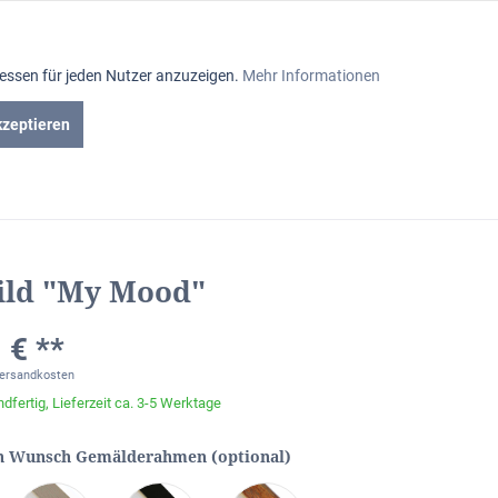
Aktiv
ressen für jeden Nutzer anzuzeigen.
Mehr Informationen
Inaktiv
kzeptieren
en
Gutscheine
Inaktiv
Inaktiv
ild "My Mood"
Inaktiv
 € **
Inaktiv
Versandkosten
dfertig, Lieferzeit ca. 3-5 Werktage
Inaktiv
n Wunsch Gemälderahmen (optional)