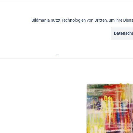
Funktionale
Bildmania nutzt Technologien von Dritten, um ihre Die
Marketing
Datenschu
Ölbilder
Tracking
Übersicht
Acrylbilder
Bildmania > Acrylbild > W
Personalisierung
Service
Sonstige
Chat