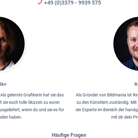
+49 (0)3379 - 9939 575
ike
R
Als gelernte Grafikerin hat sie das
Als Gründer von Bildmania ist Re
lt sie euch tolle Skizzen zu euren
zu den Künstlern zuständig. Mit 
usgeliefert, wenn du und sie es für
ein Experte im Bereich der handg
nden haben.
mit dir dein P
Häufige Fragen