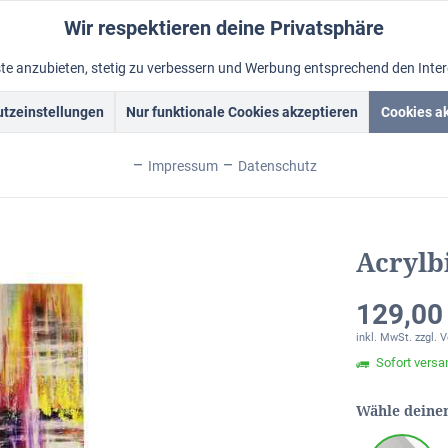
Wir respektieren deine Privatsphäre
nste anzubieten, stetig zu verbessern und Werbung entsprechend den Inte
tzeinstellungen
Nur funktionale Cookies akzeptieren
Cookies a
Acrylbilder
Rahmen
Ölbild vom Foto
Foto malen lass
Impressum
Datenschutz
anbild XL
Acrylb
129,00
inkl. MwSt.
zzgl. 
Sofort versan
Wähle deine