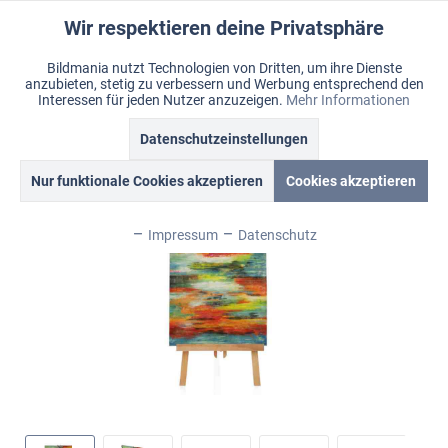
Wir respektieren deine Privatsphäre
Aktiv
Funktionale
Bildmania nutzt Technologien von Dritten, um ihre Dienste
anzubieten, stetig zu verbessern und Werbung entsprechend den
Inaktiv
Marketing
Menü
Interessen für jeden Nutzer anzuzeigen.
Mehr Informationen
Merkzettel
Mein Konto
Warenkorb
Übersicht
Bildmania > Acrylbild > Wanbild XL
Datenschutzeinstellungen
Inaktiv
Tracking
Nur funktionale Cookies akzeptieren
Cookies akzeptieren
Inaktiv
Personalisierung
Impressum
Datenschutz
Inaktiv
Service
Inaktiv
Sonstige
Inaktiv
Chat