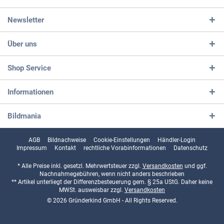
Newsletter
Über uns
Shop Service
Informationen
Bildmania
AGB
Bildnachweise
Cookie-Einstellungen
Händler-Login
Impressum
Kontakt
rechtliche Vorabinformationen
Datenschutz
* Alle Preise inkl. gesetzl. Mehrwertsteuer zzgl.
Versandkosten
und ggf.
Nachnahmegebühren, wenn nicht anders beschrieben
** Artikel unterliegt der Differenzbesteuerung gem. § 25a UStG. Daher keine
MWSt. ausweisbar zzgl.
Versandkosten
© 2026 Gründerkind GmbH - All Rights Reserved.