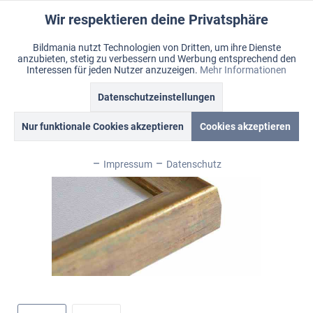
Wir respektieren deine Privatsphäre
Aktiv
Funktionale
Bildmania nutzt Technologien von Dritten, um ihre Dienste
anzubieten, stetig zu verbessern und Werbung entsprechend den
Inaktiv
Marketing
Menü
Interessen für jeden Nutzer anzuzeigen.
Mehr Informationen
Merkzettel
Mein Konto
Warenkorb
Übersicht
Bildmania > Rahmen > Style & Shiny
Datenschutzeinstellungen
Inaktiv
Tracking
Nur funktionale Cookies akzeptieren
Cookies akzeptieren
Inaktiv
Personalisierung
Impressum
Datenschutz
Inaktiv
Service
Inaktiv
Sonstige
Inaktiv
Chat