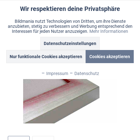
Wir respektieren deine Privatsphäre
Aktiv
Funktionale
Bildmania nutzt Technologien von Dritten, um ihre Dienste
anzubieten, stetig zu verbessern und Werbung entsprechend den
Inaktiv
Marketing
Menü
Interessen für jeden Nutzer anzuzeigen.
Mehr Informationen
Merkzettel
Mein Konto
Warenkorb
Übersicht
Bildmania > Rahmen > Alu & Pop
Datenschutzeinstellungen
Inaktiv
Tracking
Nur funktionale Cookies akzeptieren
Cookies akzeptieren
Inaktiv
Personalisierung
Impressum
Datenschutz
Inaktiv
Service
Inaktiv
Sonstige
Inaktiv
Chat