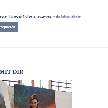
Aktiv
ressen für jeden Nutzer anzuzeigen.
Mehr Informationen
Inaktiv
kzeptieren
en
Gutscheine
Inaktiv
Inaktiv
Inaktiv
MIT DIR
Inaktiv
Inaktiv