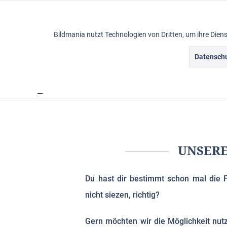
Funktionale
Bildmania nutzt Technologien von Dritten, um ihre Die
Marketing
Datenschu
Ölbilder
Tracking
Service
Unser Dialog mit dir
Personalisierung
Service
UNSERE
Sonstige
Du hast dir bestimmt schon mal die F
nicht siezen, richtig?
Chat
Gern möchten wir die Möglichkeit nut