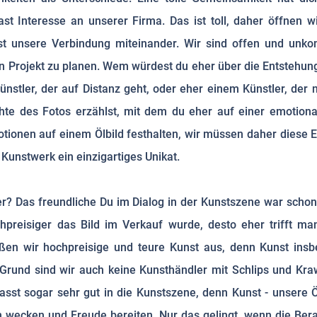
ast Interesse an unserer Firma. Das ist toll, daher öffnen w
 unsere Verbindung miteinander. Wir sind offen und unkom
in Projekt zu planen. Wem würdest du eher über die Entstehung
ünstler, der auf Distanz geht, oder eher einem Künstler, der 
te des Fotos erzählst, mit dem du eher auf einer emotional
tionen auf einem Ölbild festhalten, wir müssen daher diese 
 Kunstwerk ein einzigartiges Unikat.
r? Das freundliche Du im Dialog in der Kunstszene war schon
chpreisiger das Bild im Verkauf wurde, desto eher trifft 
en wir hochpreisige und teure Kunst aus, denn Kunst insbe
 Grund sind wir auch keine Kunsthändler mit Schlips und Kraw
asst sogar sehr gut in die Kunstszene, denn Kunst - unsere 
n wecken und Freude bereiten. Nur das gelingt, wenn die Bera