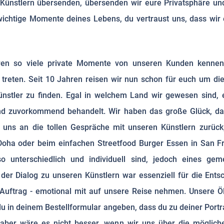
 Künstlern übersenden, übersenden wir eure Privatsphäre un
ichtige Momente deines Lebens, du vertraust uns, dass wir ei
ren so viele private Momente von unseren Kunden kenneng
 treten. Seit 10 Jahren reisen wir nun schon für euch um die 
ünstler zu finden. Egal in welchem Land wir gewesen sind, 
nd zuvorkommend behandelt. Wir haben das große Glück, das
 uns an die tollen Gespräche mit unseren Künstlern zurüc
oha oder beim einfachen Streetfood Burger Essen in San Fr
 so unterschiedlich und individuell sind, jedoch eines g
der Dialog zu unseren Künstlern war essenziell für die Ent
Auftrag - emotional mit auf unsere Reise nehmen. Unsere Öl
t du in deinem Bestellformular angeben, dass du zu deiner Port
 aber wäre es nicht besser, wenn wir uns über die möglich