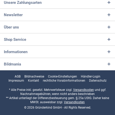
Unsere Zahlungsarten
Newsletter
Über uns
Shop Service
Informationen
Bildmania
AGB
Bildnachweise
Cookie-Einstellungen
Händler-Login
Impressum
Kontakt
rechtliche Vorabinformationen
Datenschutz
* Alle Preise inkl. gesetzl. Mehrwertsteuer zzgl.
Versandkosten
und ggf.
Nachnahmegebühren, wenn nicht anders beschrieben
** Artikel unterliegt der Differenzbesteuerung gem. § 25a UStG. Daher keine
MWSt. ausweisbar zzgl.
Versandkosten
© 2026 Gründerkind GmbH - All Rights Reserved.