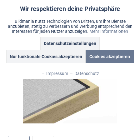
Wir respektieren deine Privatsphäre
Aktiv
Funktionale
Bildmania nutzt Technologien von Dritten, um ihre Dienste
anzubieten, stetig zu verbessern und Werbung entsprechend den
Inaktiv
Marketing
Menü
Interessen für jeden Nutzer anzuzeigen.
Mehr Informationen
Merkzettel
Mein Konto
Warenkorb
Übersicht
Schattenfugenrahmen Natur
Datenschutzeinstellungen
Inaktiv
Tracking
Nur funktionale Cookies akzeptieren
Cookies akzeptieren
Inaktiv
Personalisierung
Impressum
Datenschutz
Inaktiv
Service
Inaktiv
Sonstige
Inaktiv
Chat