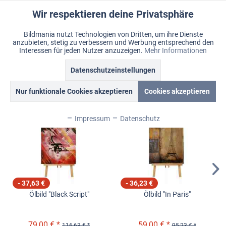
Wir respektieren deine Privatsphäre
Aktiv
Funktionale
Bildmania nutzt Technologien von Dritten, um ihre Dienste
anzubieten, stetig zu verbessern und Werbung entsprechend den
Inaktiv
Marketing
Menü
Interessen für jeden Nutzer anzuzeigen.
Mehr Informationen
Merkzettel
Mein Konto
Warenkorb
Datenschutzeinstellungen
Ölbilder
Inaktiv
Tracking
Nur funktionale Cookies akzeptieren
Cookies akzeptieren
Topseller
Inaktiv
Personalisierung
Impressum
Datenschutz
Inaktiv
Service
Inaktiv
Sonstige
- 37,63 €
- 36,23 €
Ölbild "Black Script"
Ölbild "In Paris"
Inaktiv
Chat
79,00 € *
59,00 € *
116,63 € *
95,23 € *