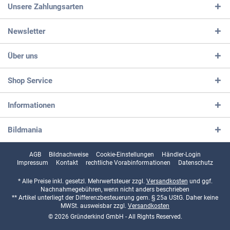
Unsere Zahlungsarten
Newsletter
Über uns
Shop Service
Informationen
Bildmania
AGB
Bildnachweise
Cookie-Einstellungen
Händler-Login
Impressum
Kontakt
rechtliche Vorabinformationen
Datenschutz
* Alle Preise inkl. gesetzl. Mehrwertsteuer zzgl.
Versandkosten
und ggf.
Nachnahmegebühren, wenn nicht anders beschrieben
** Artikel unterliegt der Differenzbesteuerung gem. § 25a UStG. Daher keine
MWSt. ausweisbar zzgl.
Versandkosten
© 2026 Gründerkind GmbH - All Rights Reserved.