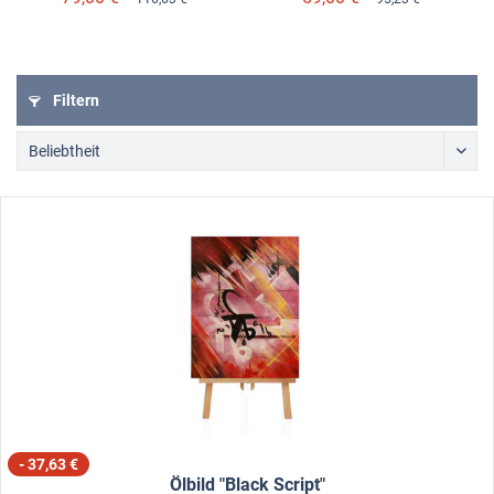
Filtern
- 37,63 €
Ölbild "Black Script"