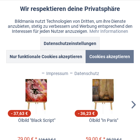
Wir respektieren deine Privatsphäre
Aktiv
Funktionale
Bildmania nutzt Technologien von Dritten, um ihre Dienste
anzubieten, stetig zu verbessern und Werbung entsprechend den
Inaktiv
Marketing
Menü
Interessen für jeden Nutzer anzuzeigen.
Mehr Informationen
Merkzettel
Mein Konto
Warenkorb
Datenschutzeinstellungen
Ölbilder
Inaktiv
Tracking
Nur funktionale Cookies akzeptieren
Cookies akzeptieren
Topseller
Inaktiv
Personalisierung
Impressum
Datenschutz
Inaktiv
Service
Inaktiv
Sonstige
- 37,63 €
- 36,23 €
Ölbild "Black Script"
Ölbild "In Paris"
Inaktiv
Chat
79,00 € *
59,00 € *
116,63 € *
95,23 € *