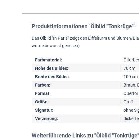
Produktinformationen "Ölbild "Tonkrüge""
Das Ölbild "In Paris" zeigt den Eiffelturm und Blumen/B
wurde bewusst gerissen)
Farbmaterial:
Ölfarbe
Höhe des Bildes:
70 cm
Breite des Bildes:
100 cm
Farben:
Braun, 
Format:
Querfo
Größe:
Groß
Signatur:
ohne Si
Verzierung:
dicke Te
Weiterführende Links zu "Ölbild "Tonkrüge"