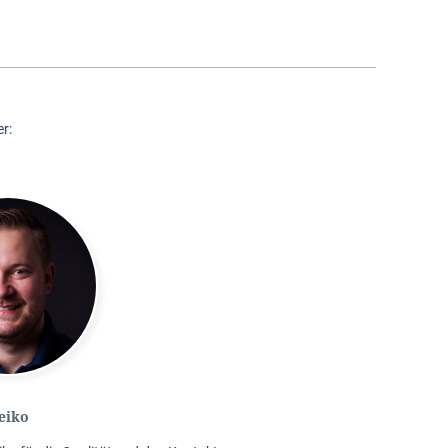
r:
eiko