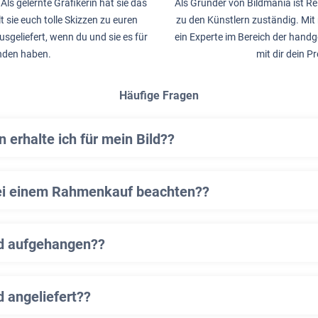
Als gelernte Grafikerin hat sie das
Als Gründer von Bildmania ist Re
lt sie euch tolle Skizzen zu euren
zu den Künstlern zuständig. Mit 
usgeliefert, wenn du und sie es für
ein Experte im Bereich der handg
nden haben.
mit dir dein P
Häufige Fragen
erhalte ich für mein Bild??
ei einem Rahmenkauf beachten??
ld aufgehangen??
d angeliefert??