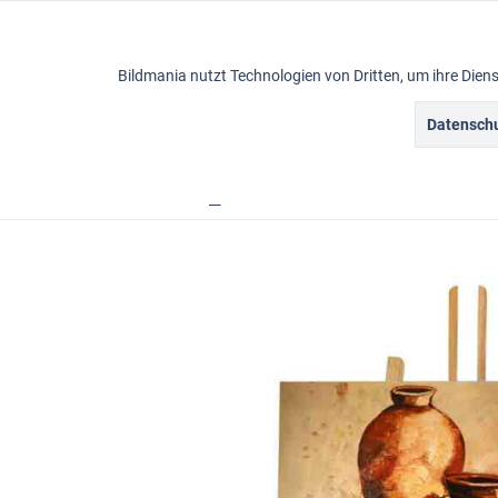
Funktionale
Bildmania nutzt Technologien von Dritten, um ihre Die
Marketing
Datenschu
Ölbilder
Tracking
Übersicht
Ölbilder
rustikale Gemälde
Bildma
Personalisierung
Service
Sonstige
Chat