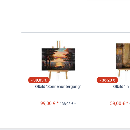
- 39,03 €
- 36,23 €
Ölbild "Sonnenuntergang"
Ölbild "In
99,00 € *
59,00 € *
138,03 € *