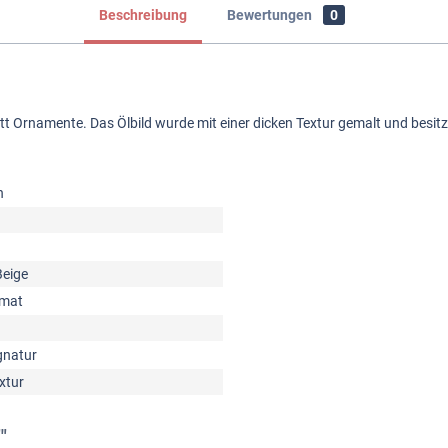
Beschreibung
Bewertungen
0
latt Ornamente. Das Ölbild wurde mit einer dicken Textur gemalt und besi
n
Beige
rmat
gnatur
xtur
"