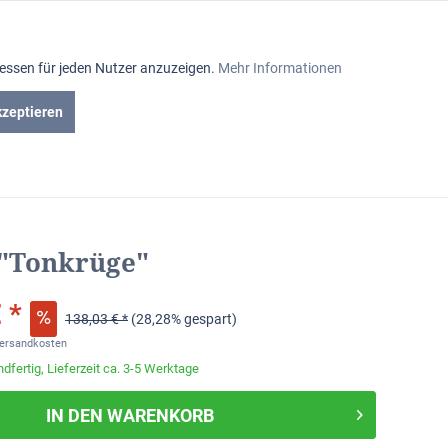
Aktiv
ressen für jeden Nutzer anzuzeigen.
Mehr Informationen
Inaktiv
kzeptieren
en
Gutscheine
Inaktiv
Inaktiv
 "Tonkrüge"
Inaktiv
 *
138,03 € *
(28,28% gespart)
Inaktiv
Versandkosten
dfertig, Lieferzeit ca. 3-5 Werktage
Inaktiv
IN DEN
WARENKORB