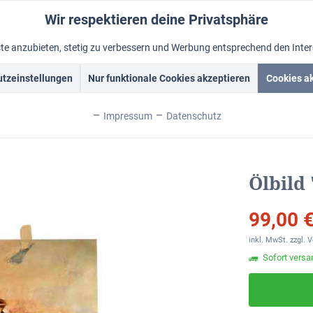
Wir respektieren deine Privatsphäre
nste anzubieten, stetig zu verbessern und Werbung entsprechend den Inte
tzeinstellungen
Nur funktionale Cookies akzeptieren
Cookies a
Acrylbilder
Rahmen
Ölbild vom Foto
Foto malen lass
Impressum
Datenschutz
nia > Ölbilder > Rustikale Gemälde
Ölbild
99,00 €
inkl. MwSt.
zzgl. 
Sofort versan