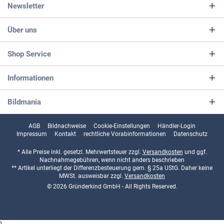
Newsletter
Über uns
Shop Service
Informationen
Bildmania
AGB
Bildnachweise
Cookie-Einstellungen
Händler-Login
Impressum
Kontakt
rechtliche Vorabinformationen
Datenschutz
* Alle Preise inkl. gesetzl. Mehrwertsteuer zzgl.
Versandkosten
und ggf.
Nachnahmegebühren, wenn nicht anders beschrieben
** Artikel unterliegt der Differenzbesteuerung gem. § 25a UStG. Daher keine
MWSt. ausweisbar zzgl.
Versandkosten
© 2026 Gründerkind GmbH - All Rights Reserved.
}