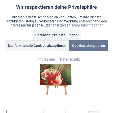
Wir respektieren deine Privatsphäre
Aktiv
Funktionale
Bildmania nutzt Technologien von Dritten, um ihre Dienste
anzubieten, stetig zu verbessern und Werbung entsprechend den
Inaktiv
Marketing
Menü
Interessen für jeden Nutzer anzuzeigen.
Mehr Informationen
Merkzettel
Mein Konto
Warenkorb
Übersicht
Ölbild "Stamp“
Datenschutzeinstellungen
Inaktiv
Tracking
Nur funktionale Cookies akzeptieren
Cookies akzeptieren
Inaktiv
Personalisierung
Impressum
Datenschutz
Inaktiv
Service
Inaktiv
Sonstige
Inaktiv
Chat