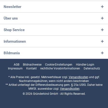
Newsletter
Über uns
Shop Service
Informationen
Bildmania
AGB
Bildnachweise
Cookie-Einstellungen
Händler-Login
Impressum
Kontakt
rechtliche Vorabinformationen
Datenschutz
* Alle Preise inkl. gesetzl. Mehrwertsteuer zzgl.
Versandkosten
und ggf.
Nachnahmegebühren, wenn nicht anders beschrieben
** Artikel unterliegt der Differenzbesteuerung gem. § 25a UStG. Daher keine
MWSt. ausweisbar zzgl.
Versandkosten
© 2026 Gründerkind GmbH - All Rights Reserved.