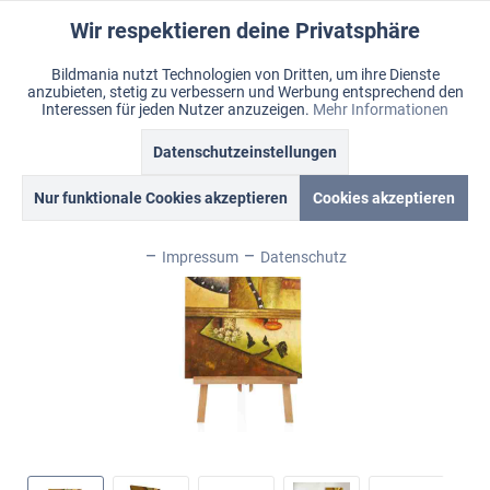
Wir respektieren deine Privatsphäre
Aktiv
Funktionale
Bildmania nutzt Technologien von Dritten, um ihre Dienste
anzubieten, stetig zu verbessern und Werbung entsprechend den
Inaktiv
Marketing
Menü
Interessen für jeden Nutzer anzuzeigen.
Mehr Informationen
Merkzettel
Mein Konto
Warenkorb
Übersicht
Ölbild "In my corner"
Datenschutzeinstellungen
Inaktiv
Tracking
Nur funktionale Cookies akzeptieren
Cookies akzeptieren
Inaktiv
Personalisierung
Impressum
Datenschutz
Inaktiv
Service
Inaktiv
Sonstige
Inaktiv
Chat