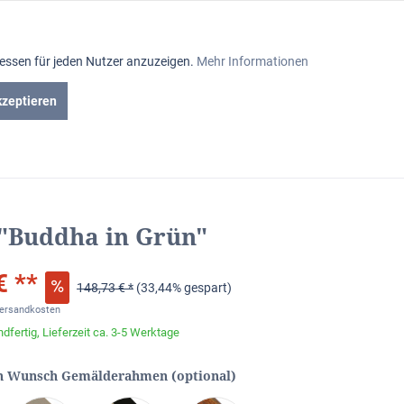
Aktiv
ressen für jeden Nutzer anzuzeigen.
Mehr Informationen
Inaktiv
kzeptieren
en
Gutscheine
Inaktiv
Inaktiv
 "Buddha in Grün"
Inaktiv
€ **
148,73 € *
(33,44% gespart)
Inaktiv
Versandkosten
dfertig, Lieferzeit ca. 3-5 Werktage
Inaktiv
n Wunsch Gemälderahmen (optional)