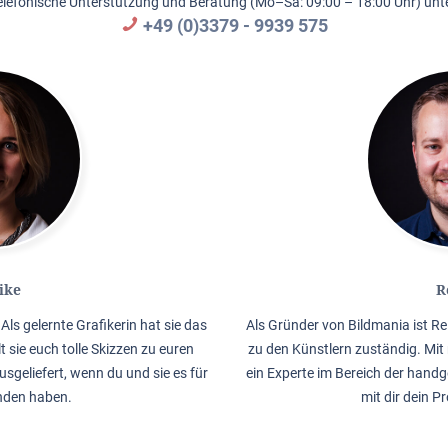
elefonische Unterstützung und Beratung (Mo–Sa: 09:00 – 18:00 Uhr) unte
+49 (0)3379 - 9939 575
ike
R
Als gelernte Grafikerin hat sie das
Als Gründer von Bildmania ist Re
lt sie euch tolle Skizzen zu euren
zu den Künstlern zuständig. Mit 
usgeliefert, wenn du und sie es für
ein Experte im Bereich der handg
nden haben.
mit dir dein P