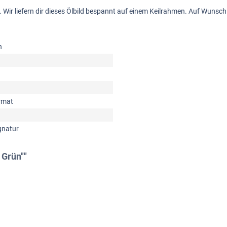
ück. Wir liefern dir dieses Ölbild bespannt auf einem Keilrahmen. Auf Wun
n
rmat
gnatur
 Grün""