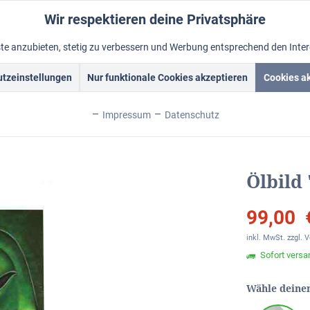
Wir respektieren deine Privatsphäre
nste anzubieten, stetig zu verbessern und Werbung entsprechend den Inte
tzeinstellungen
Nur funktionale Cookies akzeptieren
Cookies a
Acrylbilder
Rahmen
Ölbild vom Foto
Foto malen lass
Impressum
Datenschutz
> Ölbilder > Buddha Bilder
Ölbild
99,00 
inkl. MwSt.
zzgl. 
Sofort versan
Wähle deine