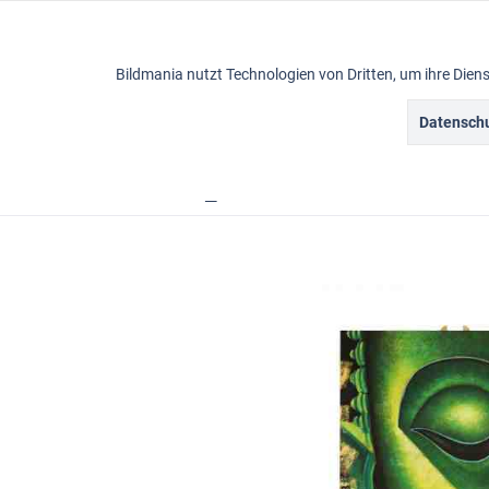
Funktionale
Bildmania nutzt Technologien von Dritten, um ihre Die
Marketing
Datenschu
Ölbilder
Tracking
Übersicht
Ölbilder
Buddha Bilder
Bildmania 
Personalisierung
Service
Sonstige
Chat