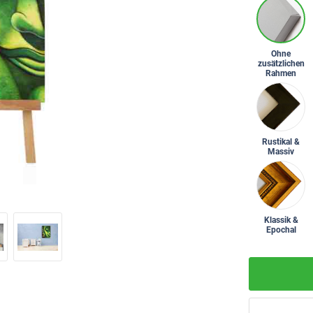
Ohne
zusätzlichen
Rahmen
Rustikal &
Massiv
Klassik &
Epochal