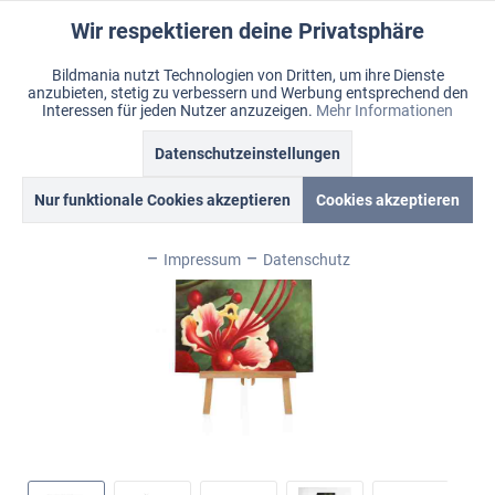
Wir respektieren deine Privatsphäre
Aktiv
Funktionale
Bildmania nutzt Technologien von Dritten, um ihre Dienste
anzubieten, stetig zu verbessern und Werbung entsprechend den
Inaktiv
Marketing
Menü
Interessen für jeden Nutzer anzuzeigen.
Mehr Informationen
Merkzettel
Mein Konto
Warenkorb
Übersicht
Ölbild "Blütenstempel"
Datenschutzeinstellungen
Inaktiv
Tracking
Nur funktionale Cookies akzeptieren
Cookies akzeptieren
Inaktiv
Personalisierung
Impressum
Datenschutz
Inaktiv
Service
Inaktiv
Sonstige
Inaktiv
Chat