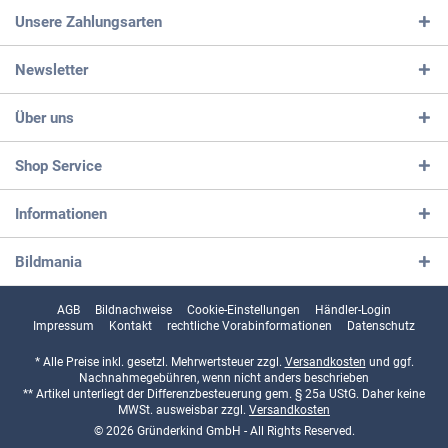
Unsere Zahlungsarten
Newsletter
Über uns
Shop Service
Informationen
Bildmania
AGB
Bildnachweise
Cookie-Einstellungen
Händler-Login
Impressum
Kontakt
rechtliche Vorabinformationen
Datenschutz
* Alle Preise inkl. gesetzl. Mehrwertsteuer zzgl.
Versandkosten
und ggf.
Nachnahmegebühren, wenn nicht anders beschrieben
** Artikel unterliegt der Differenzbesteuerung gem. § 25a UStG. Daher keine
MWSt. ausweisbar zzgl.
Versandkosten
© 2026 Gründerkind GmbH - All Rights Reserved.