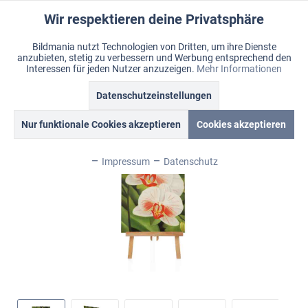
Wir respektieren deine Privatsphäre
Aktiv
Funktionale
Bildmania nutzt Technologien von Dritten, um ihre Dienste
anzubieten, stetig zu verbessern und Werbung entsprechend den
Inaktiv
Marketing
Menü
Interessen für jeden Nutzer anzuzeigen.
Mehr Informationen
Merkzettel
Mein Konto
Warenkorb
Übersicht
Bildmania > Ölbilder > Blumenmotiv
Datenschutzeinstellungen
Inaktiv
Tracking
Nur funktionale Cookies akzeptieren
Cookies akzeptieren
Inaktiv
Personalisierung
Impressum
Datenschutz
Inaktiv
Service
Inaktiv
Sonstige
Inaktiv
Chat