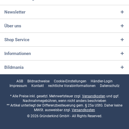
Newsletter
Über uns
Shop Service
Informationen
Bildmania
AGB
Bildnachweise
Cookie-Einstellungen
Händler-Login
Impressum
Kontakt
rechtliche Vorabinformationen
Datenschutz
* Alle Preise inkl. gesetzl. Mehrwertsteuer zzgl.
Versandkosten
und ggf.
Nachnahmegebühren, wenn nicht anders beschrieben
** Artikel unterliegt der Differenzbesteuerung gem. § 25a UStG. Daher keine
MWSt. ausweisbar zzgl.
Versandkosten
© 2026 Gründerkind GmbH - All Rights Reserved.