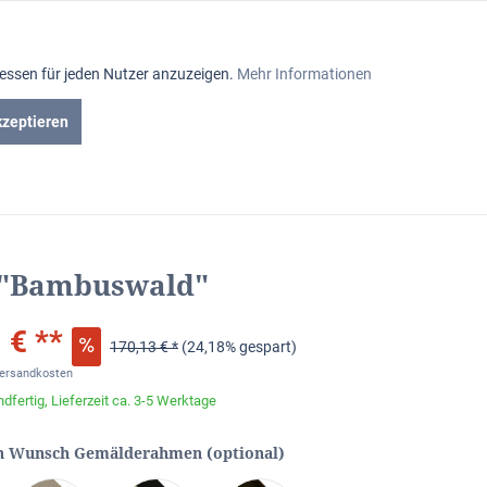
Aktiv
ressen für jeden Nutzer anzuzeigen.
Mehr Informationen
Inaktiv
kzeptieren
en
Gutscheine
Inaktiv
Inaktiv
 "Bambuswald"
Inaktiv
 € **
170,13 € *
(24,18% gespart)
Inaktiv
Versandkosten
dfertig, Lieferzeit ca. 3-5 Werktage
Inaktiv
n Wunsch Gemälderahmen (optional)