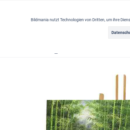
Funktionale
Bildmania nutzt Technologien von Dritten, um ihre Die
Marketing
Datenschu
Ölbilder
Tracking
Übersicht
Ölbilder
Blumenmotive
Ölbild "
Personalisierung
Service
Sonstige
Chat