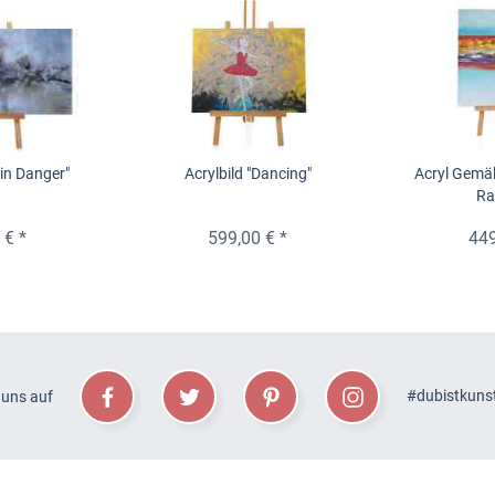
 in Danger"
Acrylbild "Dancing"
Acryl Gemäl
Ra
 € *
599,00 € *
449
#dubistkuns
 uns auf