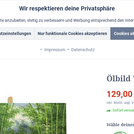
Wir respektieren deine Privatsphäre
nste anzubieten, stetig zu verbessern und Werbung entsprechend den Inte
tzeinstellungen
Nur funktionale Cookies akzeptieren
Cookies a
Acrylbilder
Rahmen
Ölbild vom Foto
Foto malen lass
Impressum
Datenschutz
Bambuswald"
Ölbild
129,00
inkl. MwSt.
zzgl. 
Sofort versan
Wähle deine