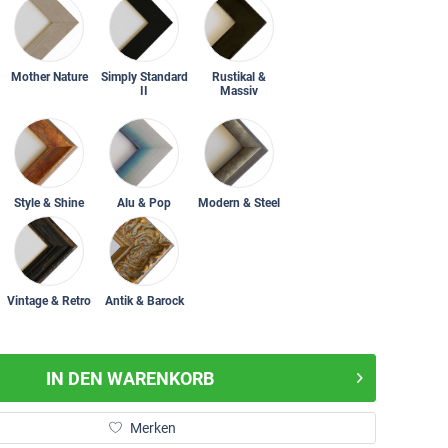
Mother Nature
Simply Standard
Rustikal &
II
Massiv
Style & Shine
Alu & Pop
Modern & Steel
Vintage & Retro
Antik & Barock
IN DEN
WARENKORB
Merken