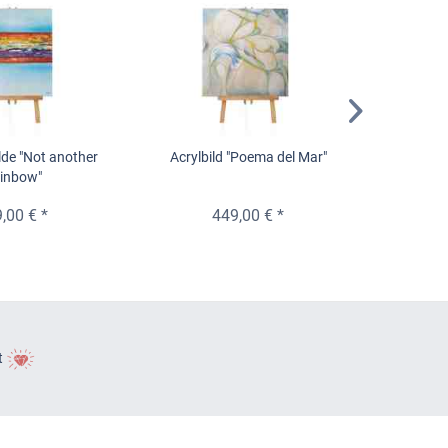
de "Not another
Acrylbild "Poema del Mar"
Ac
inbow"
,00 € *
449,00 € *
t