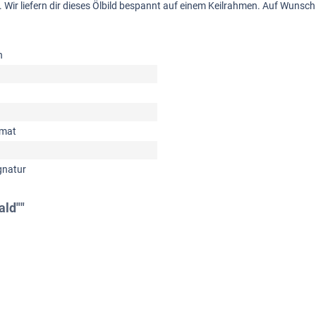
ück. Wir liefern dir dieses Ölbild bespannt auf einem Keilrahmen. Auf Wun
n
rmat
gnatur
ald""