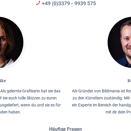
+49 (0)3379 - 9939 575
ike
R
Als gelernte Grafikerin hat sie das
Als Gründer von Bildmania ist Re
lt sie euch tolle Skizzen zu euren
zu den Künstlern zuständig. Mit 
usgeliefert, wenn du und sie es für
ein Experte im Bereich der handg
nden haben.
mit dir dein P
Häufige Fragen