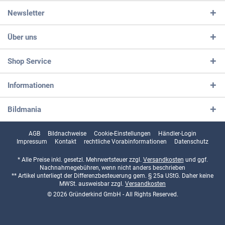
Newsletter
Über uns
Shop Service
Informationen
Bildmania
AGB
Bildnachweise
Cookie-Einstellungen
Händler-Login
Impressum
Kontakt
rechtliche Vorabinformationen
Datenschutz
* Alle Preise inkl. gesetzl. Mehrwertsteuer zzgl.
Versandkosten
und ggf.
Nachnahmegebühren, wenn nicht anders beschrieben
** Artikel unterliegt der Differenzbesteuerung gem. § 25a UStG. Daher keine
MWSt. ausweisbar zzgl.
Versandkosten
© 2026 Gründerkind GmbH - All Rights Reserved.