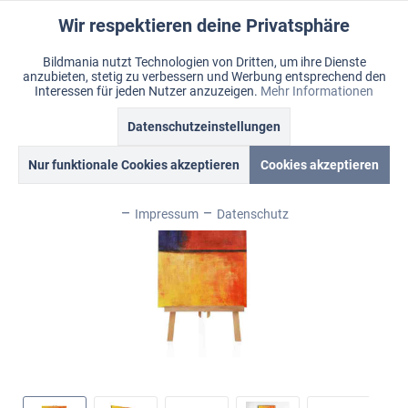
Wir respektieren deine Privatsphäre
Aktiv
Funktionale
Bildmania nutzt Technologien von Dritten, um ihre Dienste
anzubieten, stetig zu verbessern und Werbung entsprechend den
Inaktiv
Marketing
Menü
Interessen für jeden Nutzer anzuzeigen.
Mehr Informationen
Merkzettel
Mein Konto
Warenkorb
Übersicht
Bildmania > Acrylbilder > XL Wandbilder
Datenschutzeinstellungen
Inaktiv
Tracking
Nur funktionale Cookies akzeptieren
Cookies akzeptieren
Inaktiv
Personalisierung
Impressum
Datenschutz
Inaktiv
Service
Inaktiv
Sonstige
Inaktiv
Chat