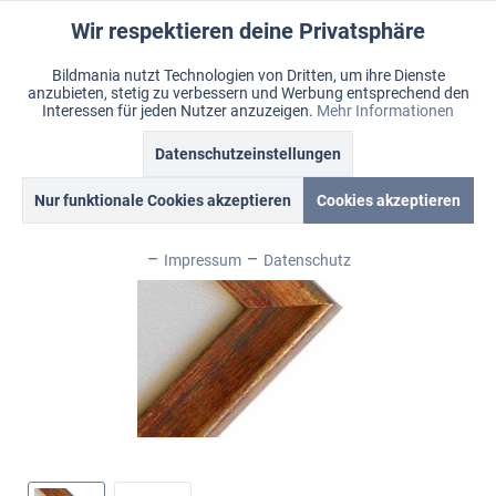
Wir respektieren deine Privatsphäre
Aktiv
Funktionale
Bildmania nutzt Technologien von Dritten, um ihre Dienste
anzubieten, stetig zu verbessern und Werbung entsprechend den
Inaktiv
Marketing
Menü
Interessen für jeden Nutzer anzuzeigen.
Mehr Informationen
Merkzettel
Mein Konto
Warenkorb
Übersicht
Style & Shine
Datenschutzeinstellungen
Inaktiv
Tracking
Nur funktionale Cookies akzeptieren
Cookies akzeptieren
Inaktiv
Personalisierung
Impressum
Datenschutz
Inaktiv
Service
Inaktiv
Sonstige
Inaktiv
Chat