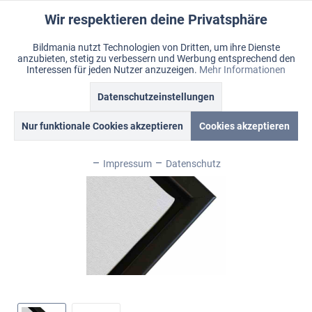
Wir respektieren deine Privatsphäre
Aktiv
Funktionale
Bildmania nutzt Technologien von Dritten, um ihre Dienste
anzubieten, stetig zu verbessern und Werbung entsprechend den
Inaktiv
Marketing
Menü
Interessen für jeden Nutzer anzuzeigen.
Mehr Informationen
Merkzettel
Mein Konto
Warenkorb
Übersicht
Schattenfugenrahmen
Datenschutzeinstellungen
Inaktiv
Tracking
Nur funktionale Cookies akzeptieren
Cookies akzeptieren
Inaktiv
Personalisierung
Impressum
Datenschutz
Inaktiv
Service
Inaktiv
Sonstige
Inaktiv
Chat