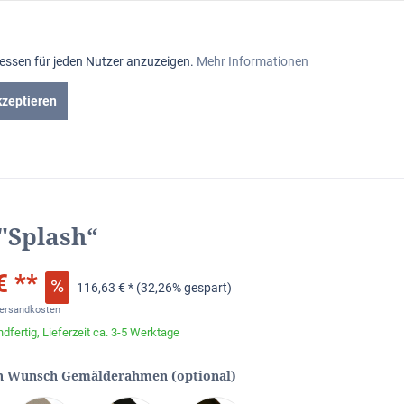
Aktiv
ressen für jeden Nutzer anzuzeigen.
Mehr Informationen
Inaktiv
kzeptieren
en
Gutscheine
Inaktiv
Inaktiv
 "Splash“
Inaktiv
€ **
116,63 € *
(32,26% gespart)
Inaktiv
Versandkosten
dfertig, Lieferzeit ca. 3-5 Werktage
Inaktiv
n Wunsch Gemälderahmen (optional)