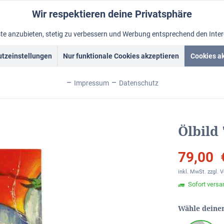
Wir respektieren deine Privatsphäre
nste anzubieten, stetig zu verbessern und Werbung entsprechend den Inte
tzeinstellungen
Nur funktionale Cookies akzeptieren
Cookies a
Acrylbilder
Rahmen
Ölbild vom Foto
Foto malen lass
Impressum
Datenschutz
 "Splash“
Ölbild
79,00 
inkl. MwSt.
zzgl. 
Sofort versan
Wähle deine