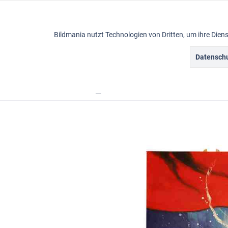
Funktionale
Bildmania nutzt Technologien von Dritten, um ihre Die
Marketing
Datenschu
Ölbilder
Tracking
Übersicht
Ölbilder
abstrakte Ölbilder
Ölbild
Personalisierung
Service
Sonstige
Chat