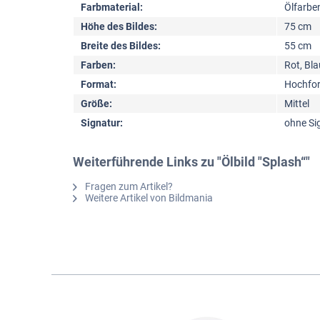
Farbmaterial:
Ölfarbe
Höhe des Bildes:
75 cm
Breite des Bildes:
55 cm
Farben:
Rot, Bla
Format:
Hochfo
Größe:
Mittel
Signatur:
ohne Si
Weiterführende Links zu "Ölbild "Splash“"
Fragen zum Artikel?
Weitere Artikel von Bildmania