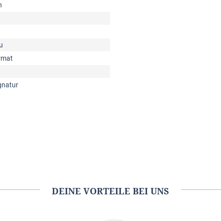
n
u
rmat
gnatur
DEINE VORTEILE BEI UNS