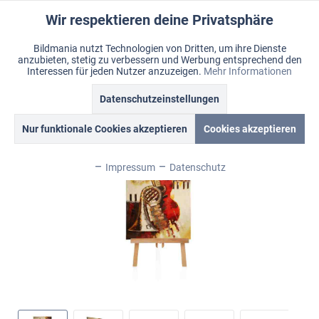
Wir respektieren deine Privatsphäre
Aktiv
Funktionale
Bildmania nutzt Technologien von Dritten, um ihre Dienste
anzubieten, stetig zu verbessern und Werbung entsprechend den
Inaktiv
Marketing
Menü
Interessen für jeden Nutzer anzuzeigen.
Mehr Informationen
Merkzettel
Mein Konto
Warenkorb
Übersicht
Ölbild "Instruments“
Datenschutzeinstellungen
Inaktiv
Tracking
Nur funktionale Cookies akzeptieren
Cookies akzeptieren
Inaktiv
Personalisierung
Impressum
Datenschutz
Inaktiv
Service
Inaktiv
Sonstige
Inaktiv
Chat