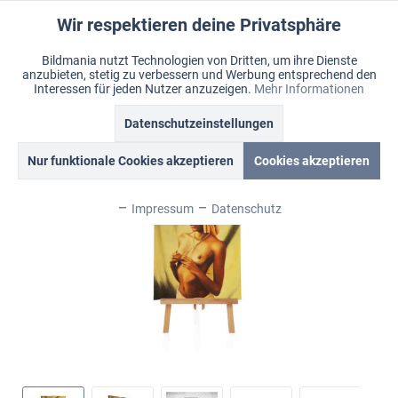
Wir respektieren deine Privatsphäre
Aktiv
Funktionale
Bildmania nutzt Technologien von Dritten, um ihre Dienste
anzubieten, stetig zu verbessern und Werbung entsprechend den
Inaktiv
Marketing
Menü
Interessen für jeden Nutzer anzuzeigen.
Mehr Informationen
Merkzettel
Mein Konto
Warenkorb
Übersicht
Ölbild "Abiba"
Datenschutzeinstellungen
Inaktiv
Tracking
Nur funktionale Cookies akzeptieren
Cookies akzeptieren
Inaktiv
Personalisierung
Impressum
Datenschutz
Inaktiv
Service
Inaktiv
Sonstige
Inaktiv
Chat