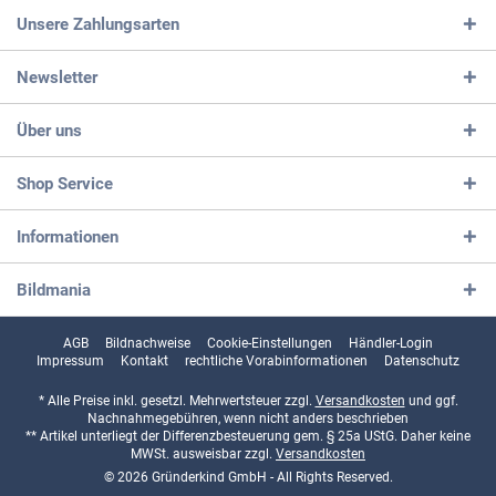
Unsere Zahlungsarten
Newsletter
Über uns
Shop Service
Informationen
Bildmania
AGB
Bildnachweise
Cookie-Einstellungen
Händler-Login
Impressum
Kontakt
rechtliche Vorabinformationen
Datenschutz
* Alle Preise inkl. gesetzl. Mehrwertsteuer zzgl.
Versandkosten
und ggf.
Nachnahmegebühren, wenn nicht anders beschrieben
** Artikel unterliegt der Differenzbesteuerung gem. § 25a UStG. Daher keine
MWSt. ausweisbar zzgl.
Versandkosten
© 2026 Gründerkind GmbH - All Rights Reserved.