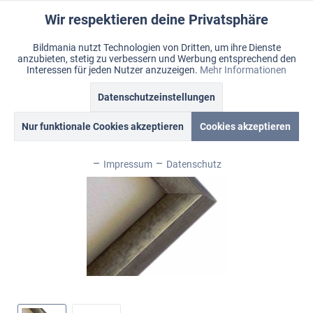
Wir respektieren deine Privatsphäre
Aktiv
Funktionale
Bildmania nutzt Technologien von Dritten, um ihre Dienste
anzubieten, stetig zu verbessern und Werbung entsprechend den
Inaktiv
Marketing
Menü
Interessen für jeden Nutzer anzuzeigen.
Mehr Informationen
Merkzettel
Mein Konto
Warenkorb
Übersicht
Modern & Steel
Datenschutzeinstellungen
Inaktiv
Tracking
Nur funktionale Cookies akzeptieren
Cookies akzeptieren
Inaktiv
Personalisierung
Impressum
Datenschutz
Inaktiv
Service
Inaktiv
Sonstige
Inaktiv
Chat