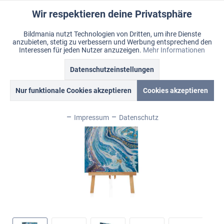
Wir respektieren deine Privatsphäre
Aktiv
Funktionale
Bildmania nutzt Technologien von Dritten, um ihre Dienste
anzubieten, stetig zu verbessern und Werbung entsprechend den
Inaktiv
Marketing
Menü
Interessen für jeden Nutzer anzuzeigen.
Mehr Informationen
Merkzettel
Mein Konto
Warenkorb
Übersicht
Bildmania > Acrylbilder > XL Wandbilder
Datenschutzeinstellungen
Inaktiv
Tracking
Nur funktionale Cookies akzeptieren
Cookies akzeptieren
Inaktiv
Personalisierung
Impressum
Datenschutz
Inaktiv
Service
Inaktiv
Sonstige
Inaktiv
Chat