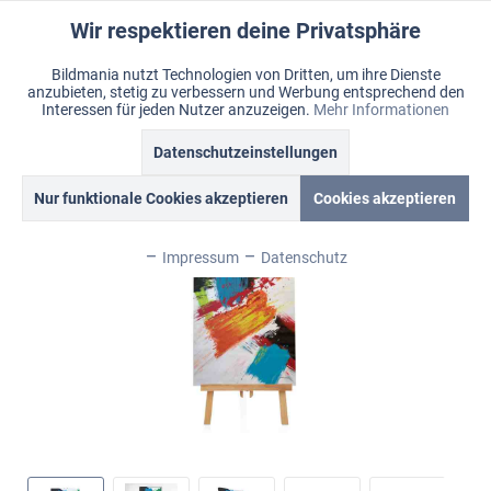
Wir respektieren deine Privatsphäre
Aktiv
Funktionale
Bildmania nutzt Technologien von Dritten, um ihre Dienste
anzubieten, stetig zu verbessern und Werbung entsprechend den
Inaktiv
Marketing
Menü
Interessen für jeden Nutzer anzuzeigen.
Mehr Informationen
Merkzettel
Mein Konto
Warenkorb
Übersicht
Bildmania > Acrylbilder > XXL Wandbilder
Datenschutzeinstellungen
Inaktiv
Tracking
Nur funktionale Cookies akzeptieren
Cookies akzeptieren
Inaktiv
Personalisierung
Impressum
Datenschutz
Inaktiv
Service
Inaktiv
Sonstige
Inaktiv
Chat