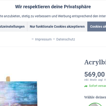
Wir respektieren deine Privatsphäre
nste anzubieten, stetig zu verbessern und Werbung entsprechend den Inte
tzeinstellungen
Nur funktionale Cookies akzeptieren
Cookies a
Acrylbilder
Rahmen
Ölbild vom Foto
Foto malen lass
Impressum
Datenschutz
ania > Acrylbilder > XXL Wandbilder
Acrylbi
569,00
inkl. MwSt.
zzgl. 
Sofort versan
Wähle deine