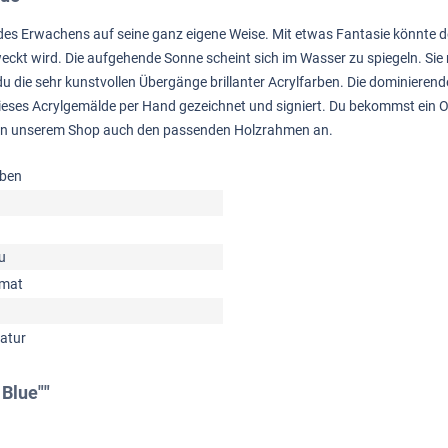
des Erwachens auf seine ganz eigene Weise. Mit etwas Fantasie könnte der
 wird. Die aufgehende Sonne scheint sich im Wasser zu spiegeln. Sie 
du die sehr kunstvollen Übergänge brillanter Acrylfarben. Die dominierend
eses Acrylgemälde per Hand gezeichnet und signiert. Du bekommst ein Ori
dir in unserem Shop auch den passenden Holzrahmen an.
rben
u
rmat
natur
 Blue""