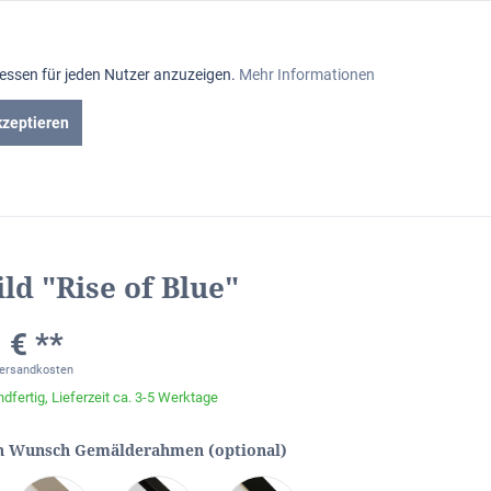
Aktiv
ressen für jeden Nutzer anzuzeigen.
Mehr Informationen
Inaktiv
kzeptieren
en
Gutscheine
Inaktiv
Inaktiv
ld "Rise of Blue"
Inaktiv
 € **
Inaktiv
Versandkosten
dfertig, Lieferzeit ca. 3-5 Werktage
Inaktiv
n Wunsch Gemälderahmen (optional)