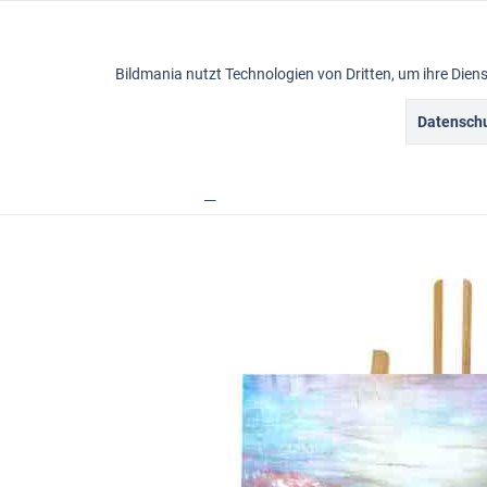
Funktionale
Bildmania nutzt Technologien von Dritten, um ihre Die
Marketing
Datenschu
Ölbilder
Tracking
Übersicht
Acrylbilder
XXL Wandbilder
Bildm
Personalisierung
Service
Sonstige
Chat