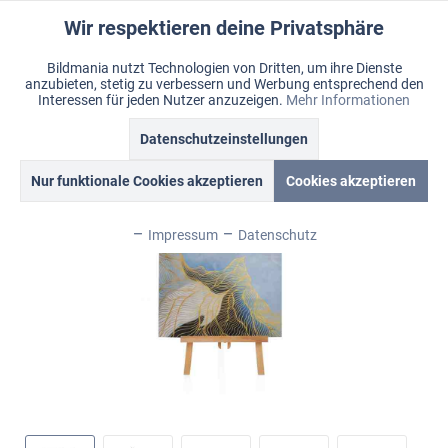
Wir respektieren deine Privatsphäre
Aktiv
Funktionale
Bildmania nutzt Technologien von Dritten, um ihre Dienste
anzubieten, stetig zu verbessern und Werbung entsprechend den
Inaktiv
Marketing
Menü
Interessen für jeden Nutzer anzuzeigen.
Mehr Informationen
Merkzettel
Mein Konto
Warenkorb
Übersicht
Bildmania > Acrylbilder > XXL Wandbilder
Datenschutzeinstellungen
Inaktiv
Tracking
Nur funktionale Cookies akzeptieren
Cookies akzeptieren
Inaktiv
Personalisierung
Impressum
Datenschutz
Inaktiv
Service
Inaktiv
Sonstige
Inaktiv
Chat