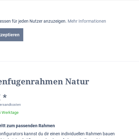
Aktiv
ressen für jeden Nutzer anzuzeigen.
Mehr Informationen
Inaktiv
kzeptieren
en
Gutscheine
Inaktiv
Inaktiv
enfugenrahmen Natur
Inaktiv
 *
Inaktiv
Versandkosten
-5 Werktage
Inaktiv
chritt zum passenden Rahmen
Konfigurators kannst du dir einen individuellen Rahmen bauen