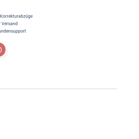
 Korrekturabzüge
r Versand
Kundensupport