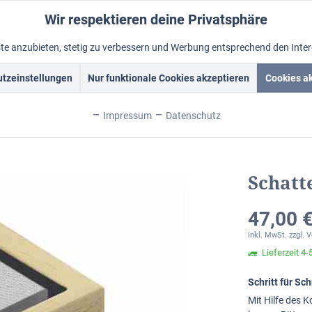
Wir respektieren deine Privatsphäre
nste anzubieten, stetig zu verbessern und Werbung entsprechend den Inte
tzeinstellungen
Nur funktionale Cookies akzeptieren
Cookies a
Acrylbilder
Rahmen
Ölbild vom Foto
Foto malen lass
Impressum
Datenschutz
Schattenfugenrahmen Natur
Schatt
47,00 €
inkl. MwSt.
zzgl. 
Lieferzeit 4
Schritt für S
Mit Hilfe des 