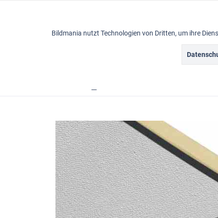
Funktionale
Bildmania nutzt Technologien von Dritten, um ihre Die
Marketing
Datenschu
Ölbilder
Tracking
Übersicht
Rahmen
Schattenfugenrahmen
Personalisierung
Service
Sonstige
Chat