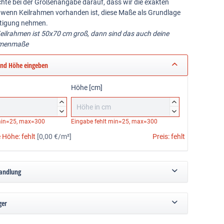
achte bei der Größenangabe darauf, dass wir die exakten
wenn Keilrahmen vorhanden ist, diese Maße als Grundlage
ertigung nehmen.
 Keilrahmen ist 50x70 cm groß, dann sind das auch deine
hmenmaße
und Höhe eingeben
Höhe [cm]




in=25, max=300
Eingabe fehlt
min=25, max=300
e Höhe:
fehlt
[0,00 €/m²]
Preis:
fehlt
andlung
ger