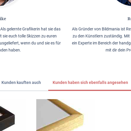
ike
R
Als gelernte Grafikerin hat sie das
Als Gründer von Bildmania ist Re
lt sie euch tolle Skizzen zu euren
zu den Künstlern zuständig. Mit 
usgeliefert, wenn du und sie es für
ein Experte im Bereich der handg
nden haben.
mit dir dein P
Kunden kauften auch
Kunden haben sich ebenfalls angesehen