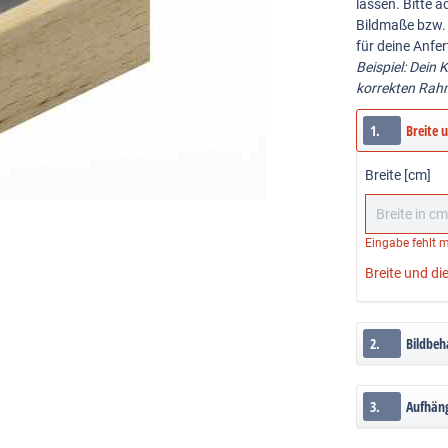
lassen. Bitte 
Bildmaße bzw. 
für deine Anf
Beispiel: Dein
korrekten Ra
1.
Breite 
Breite [cm]
Eingabe fehlt
m
Breite und di
2.
Bildbeh
3.
Aufhän